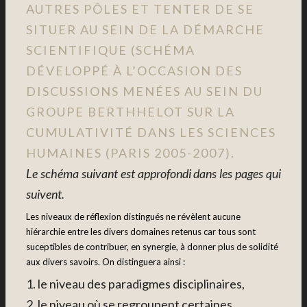
AUTRES PÔLES
ET TENTER DE SE
SITUER AU SEIN DE LA DÉMARCHE
SCIENTIFIQUE (SCHÉMA
DÉVELOPPÉ À L’OCCASION DES
DISCUSSIONS MENÉES AU SEIN DU
GROUPE BERTHHELOT SUR LA
CUMULATIVITÉ DANS LES SCIENCES
HUMAINES (PARIS 2005-2007).
Le schéma suivant est approfondi dans les pages qui
suivent.
Les niveaux de réflexion distingués ne révèlent aucune
hiérarchie entre les divers domaines retenus car tous sont
suceptibles de contribuer, en synergie, à donner plus de solidité
aux divers savoirs. On distinguera ainsi :
1. le niveau des paradigmes disciplinaires,
2. le niveau où se regroupent certaines