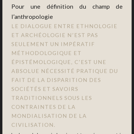
Pour une définition du champ de
l’anthropologie
LE DIALOGUE ENTRE ETHNOLOGIE
ET ARCHÉOLOGIE N’EST PAS
SEULEMENT UN IMPÉRATIF
MÉTHODOLOGIQUE ET
ÉPISTÉMOLOGIQUE, C’EST UNE
ABSOLUE NÉCESSITÉ PRATIQUE DU
FAIT DE LA DISPARITION DES
SOCIÉTÉS ET SAVOIRS
TRADITIONNELS SOUS LES
CONTRAINTES DE LA
MONDIALISATION DE LA
CIVILISATION.